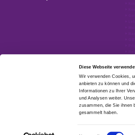
Kin
Kon
Go
Le
Mus
Nac
Off
Pil
Rei
Diese Webseite verwende
Wir verwenden Cookies, um
anbieten zu können und di
Informationen zu Ihrer Ve
und Analysen weiter. Unse
zusammen, die Sie ihnen b
gesammelt haben.
E