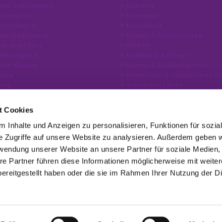
der und Familien
Diakonie
firmation
Ehrenamt
ttesdienste
Einsamkeit
bensbegleitung
Familie & Partnerschaft
ik und Chöre
HINBUN
hhaltigkeit
Krankheit & Pflege
ene Kirchen
Lebens & Glaubenskrisen
gern
Prävention & sexualisierte G
sen
Trauer und Leben
t Cookies
 Inhalte und Anzeigen zu personalisieren, Funktionen für sozia
Evangelische Kirche Spandau

Jüdenstr. 37, 13597 Berlin
e Zugriffe auf unsere Website zu analysieren. Außerdem geben w
030 322 944-300

rwendung unserer Website an unsere Partner für soziale Medien
buero@kirchenkreis-spandau.de

re Partner führen diese Informationen möglicherweise mit weite
ereitgestellt haben oder die sie im Rahmen Ihrer Nutzung der D
Erklärung zur Barrierefreiheit
Impressum
Datenschutzerklärung
ChurchDesk-Login