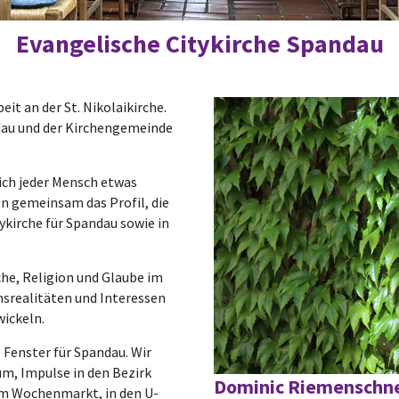
Evangelische Citykirche Spandau
eit an der St. Nikolaikirche.
dau und der Kirchengemeinde
sich jeder Mensch etwas
eln gemeinsam das Profil, die
ykirche für Spandau sowie in
che, Religion und Glaube im
nsrealitäten und Interessen
ickeln.
e Fenster für Spandau. Wir
um, Impulse in den Bezirk
Dominic Riemenschn
dem Wochenmarkt, in den U-