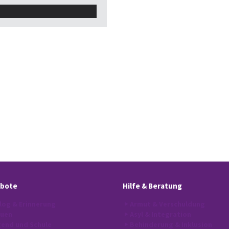
bote
Hilfe
& Beratung
log & Erinnerung
Armut & Verschuldung
auen
Asyl & Integration
end und Schule
Behinderung & Inklusion