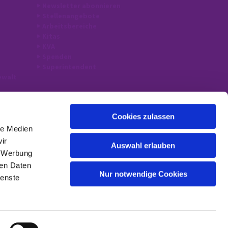
Newsletter abonnieren
Stellenangebote
Arbeitsbereiche
Kitas
KVA
Spenden
Superintendent
ewalt
Cookies zulassen
le Medien
ir
Auswahl erlauben
, Werbung
ren Daten
Nur notwendige Cookies
ienste