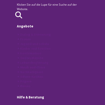
Klicken Sie auf die Lupe für eine Suche auf der
Website.
Angebote
Dialog & Erinnerung
Frauen
Jugend und Schule
Kinder und Familien
Konfirmation
Gottesdienste
Lebensbegleitung
Musik und Chöre
Nachhaltigkeit
Offene Kirchen
Pilgern
Reisen
Hilfe
& Beratung