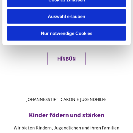
Immigrantinnen unterschiedlicher Herkunft. Sie werden
s
umfassend beraten in sozialen, persönlichen,
w
gesundheitlichen und aufenthaltsrechtlichen Fragen,
Auswahl erlauben
a
können Bildungswünsche verwirklichen, an
h
Veranstaltungen und Gruppenaktivitäten teilnehmen.
l
Nur notwendige Cookies
Zudem bieten wir Beratung und Unterstützung im Fall
von häuslicher Gewalt an.
HÎNBÛN
JOHANNESSTIFT DIAKONIE JUGENDHILFE
Kinder födern und stärken
Wir bieten Kindern, Jugendlichen und ihren Familien