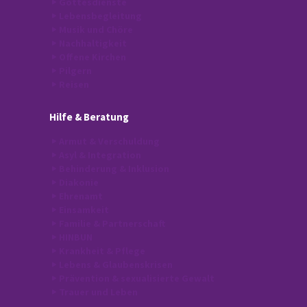
Gottesdienste
Lebensbegleitung
Musik und Chöre
Nachhaltigkeit
Offene Kirchen
Pilgern
Reisen
Hilfe
& Beratung
Armut & Verschuldung
Asyl & Integration
Behinderung & Inklusion
Diakonie
Ehrenamt
Einsamkeit
Familie & Partnerschaft
HINBUN
Krankheit & Pflege
Lebens & Glaubenskrisen
Prävention & sexualisierte Gewalt
Trauer und Leben