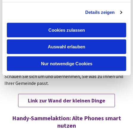
g
Details zeigen
s
Praktische Tipps und nachhaltige Projekte
a
Auf der „Wand der kleinen Dinge“ (Padlet) sammelt die AG
u
Cookies zulassen
Ökologie:
s
w
praktische Tipps für den Alltag
Auswahl erlauben
a
übergeordnete Initiativen und Netzwerke
h
Einzelbeispiele für mehr Nachhaltigkeit
l
Nur notwendige Cookies
digitale Engagement-Möglichkeiten
Schauen Sie sich um und übernehmen, Sie was zu Ihnen und
Ihrer Gemeinde passt.
Link zur Wand der kleinen Dinge
Handy-Sammelaktion: Alte Phones smart
nutzen