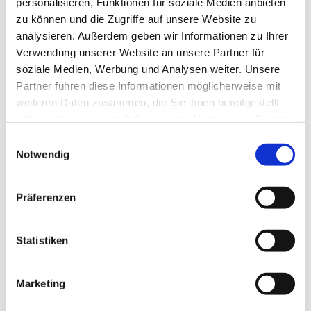
personalisieren, Funktionen für soziale Medien anbieten
zu können und die Zugriffe auf unsere Website zu
analysieren. Außerdem geben wir Informationen zu Ihrer
Verwendung unserer Website an unsere Partner für
soziale Medien, Werbung und Analysen weiter. Unsere
Partner führen diese Informationen möglicherweise mit
weiteren Daten zusammen, die Sie ihnen bereitgestellt
haben oder die sie im Rahmen Ihrer Nutzung der Dienste
gesammelt haben.
E
Notwendig
i
n
w
Präferenzen
i
l
l
Statistiken
i
g
Marketing
u
n