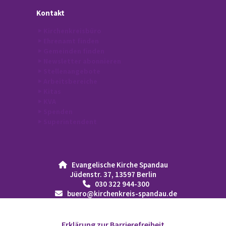
Kontakt
Kirchenkreisbüro
Ehrenamt finden
Gemeinden finden
Newsletter abonnieren
Stellenangebote
Arbeitsbereiche
Kitas
KVA
Spenden
Superintendent
Evangelische Kirche Spandau

Jüdenstr. 37, 13597 Berlin
030 322 944-300

buero@kirchenkreis-spandau.de

Erklärung zur Barrierefreiheit