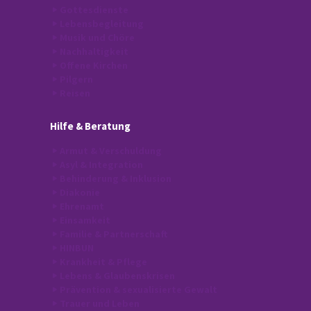
Gottesdienste
Lebensbegleitung
Musik und Chöre
Nachhaltigkeit
Offene Kirchen
Pilgern
Reisen
Hilfe
& Beratung
Armut & Verschuldung
Asyl & Integration
Behinderung & Inklusion
Diakonie
Ehrenamt
Einsamkeit
Familie & Partnerschaft
HINBUN
Krankheit & Pflege
Lebens & Glaubenskrisen
Prävention & sexualisierte Gewalt
Trauer und Leben