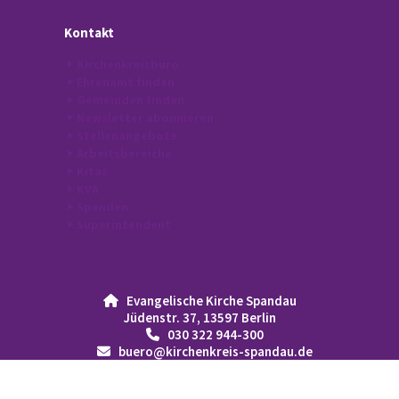
Kontakt
Kirchenkreisbüro
Ehrenamt finden
Gemeinden finden
Newsletter abonnieren
Stellenangebote
Arbeitsbereiche
Kitas
KVA
Spenden
Superintendent
Evangelische Kirche Spandau

Jüdenstr. 37, 13597 Berlin
030 322 944-300

buero@kirchenkreis-spandau.de
