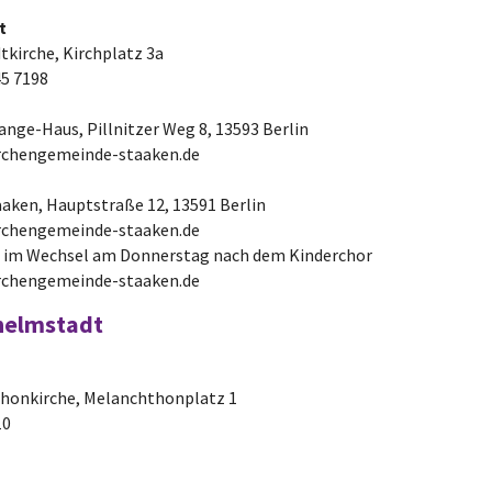
t
tkirche, Kirchplatz 3a
45 7198
Lange-Haus, Pillnitzer Weg 8, 13593 Berlin
irchengemeinde-staaken.de
taaken, Hauptstraße 12, 13591 Berlin
irchengemeinde-staaken.de
im Wechsel am Donnerstag nach dem Kinderchor
irchengemeinde-staaken.de
helmstadt
hthonkirche, Melanchthonplatz 1
10