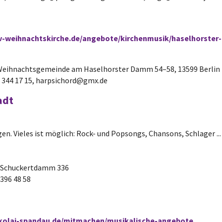
v-weihnachtskirche.de/angebote/kirchenmusik/haselhorster-
. Weihnachtsgemeinde am Haselhorster Damm 54–58, 13599 Berlin
 / 344 17 15, harpsichord@gmx.de
adt
en. Vieles ist möglich: Rock- und Popsongs, Chansons, Schlager .
, Schuckertdamm 336
 396 48 58
ikolai-spandau.de/mitmachen/musikalische-angebote