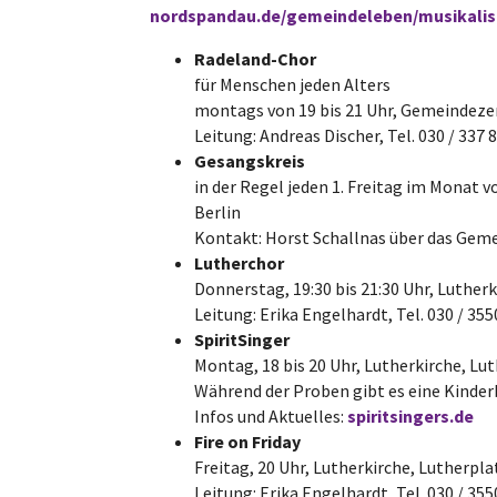
nordspandau.de/gemeindeleben/musikali
Radeland-Chor
für Menschen jeden Alters
montags von 19 bis 21 Uhr, Gemeindeze
Leitung: Andreas Discher, Tel. 030 / 337 
Gesangskreis
in der Regel jeden 1. Freitag im Monat v
Berlin
Kontakt: Horst Schallnas über das Gem
Lutherchor
Donnerstag, 19:30 bis 21:30 Uhr, Lutherk
Leitung: Erika Engelhardt, Tel. 030 / 3
SpiritSinger
Montag, 18 bis 20 Uhr, Lutherkirche, Lut
Während der Proben gibt es eine Kinde
Infos und Aktuelles:
spiritsingers.de
Fire on Friday
Freitag, 20 Uhr, Lutherkirche, Lutherpla
Leitung: Erika Engelhardt, Tel. 030 / 3