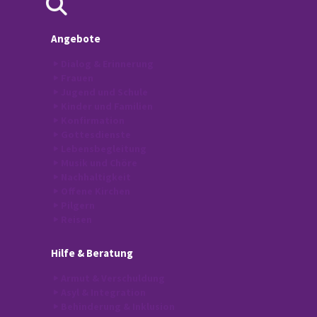
Angebote
Dialog & Erinnerung
Frauen
Jugend und Schule
Kinder und Familien
Konfirmation
Gottesdienste
Lebensbegleitung
Musik und Chöre
Nachhaltigkeit
Offene Kirchen
Pilgern
Reisen
Hilfe
& Beratung
Armut & Verschuldung
Asyl & Integration
Behinderung & Inklusion