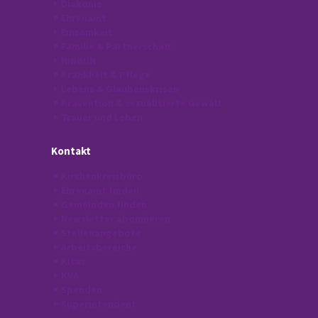
Diakonie
Ehrenamt
Einsamkeit
Familie & Partnerschaft
HINBUN
Krankheit & Pflege
Lebens & Glaubenskrisen
Prävention & sexualisierte Gewalt
Trauer und Leben
Kontakt
Kirchenkreisbüro
Ehrenamt finden
Gemeinden finden
Newsletter abonnieren
Stellenangebote
Arbeitsbereiche
Kitas
KVA
Spenden
Superintendent