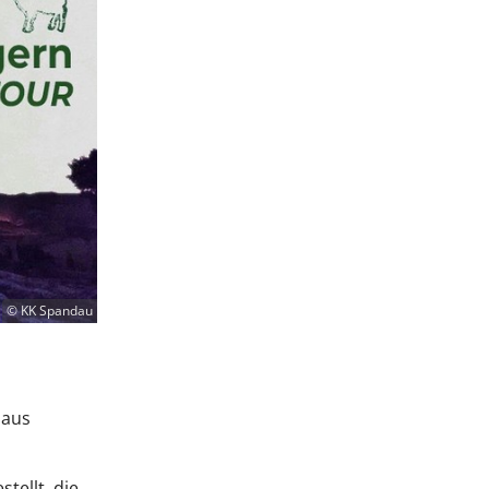
© KK Spandau
 aus
ellt, die