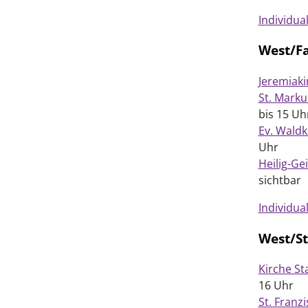
Individua
West/Fa
Jeremiaki
St. Marku
bis 15 Uh
Ev. Wald
Uhr
Heilig-Gei
sichtbar
Individua
West/St
Kirche St
16 Uhr
St. Franz