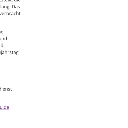
 lang. Das
 verbracht
ne
 und
nd
jahrstag
dienst
u.de