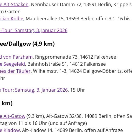
e Alt-Staaken
, Nennhauser Damm 72, 13591 Berlin, Krippe s
im Garten
ilian Kolbe
, Maulbeerallee 15, 13593 Berlin, offen 3.1. 16 bis
l-Tour: Samstag, 3. Januar 2026
ee/Dallgow (4,9 km)
ad von Parzham
, Ringpromenade 73, 14612 Falkensee
e Seegefeld
, Bahnhofstraße 51, 14612 Falkensee
nes der Täufer
, Wilhelmstr. 1-3, 14624 Dallgow-Döberitz, off
Uhr
e Tour: Samstag, 3. Januar 2026
, 15 Uhr
1 km)
e Alt-Gatow
(9,3 km), Alt-Gatow 32/38, 14089 Berlin, offen 
ag von 11 bis 16 Uhr (und auf Anfrage)
he Kladow
, Alt-Kladow 14, 14089 Berlin, offen auf Anfrage