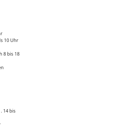
hr
ls 10 Uhr
h 8 bis 18
en
. 14 bis
r