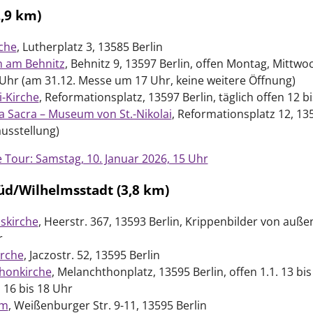
2,9 km)
che
, Lutherplatz 3, 13585 Berlin
n am Behnitz
, Behnitz 9, 13597 Berlin, offen Montag, Mittwoc
 Uhr (am 31.12. Messe um 17 Uhr, keine weitere Öffnung)
i-Kirche
, Reformationsplatz, 13597 Berlin, täglich offen 12 b
 Sacra – Museum von St.-Nikolai
, Reformationsplatz 12, 13
usstellung)
e Tour: Samstag, 10. Januar 2026, 15 Uhr
üd/Wilhelmsstadt (3,8 km)
skirche
, Heerstr. 367, 13593 Berlin, Krippenbilder von auße
r
rche
, Jaczostr. 52, 13595 Berlin
honkirche
, Melanchthonplatz, 13595 Berlin, offen 1.1. 13 bis
 16 bis 18 Uhr
lm
, Weißenburger Str. 9-11, 13595 Berlin