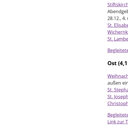
Stiftskirc
Abendgebe
28.12., 4.
St. Elisa
Wichernk
St. Lamb
Begleitet
Ost (4,
Weihnach
außen ei
St. Steph
St. Josep
Christop
Begleitet
Link zur