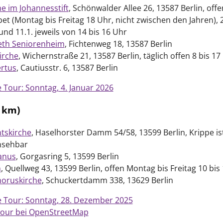
he im Johannesstift
, Schönwalder Allee 26, 13587 Berlin, off
t (Montag bis Freitag 18 Uhr, nicht zwischen den Jahren), 
 und 11.1. jeweils von 14 bis 16 Uhr
beth Seniorenheim
, Fichtenweg 18, 13587 Berlin
irche
, Wichernstraße 21, 13587 Berlin, täglich offen 8 bis 17
ertus
, Cautiusstr. 6, 13587 Berlin
e Tour: Sonntag, 4. Januar 2026
1 km)
tskirche
, Haselhorster Damm 54/58, 13599 Berlin, Krippe is
nsehbar
anus
, Gorgasring 5, 13599 Berlin
h
, Quellweg 43, 13599 Berlin, offen Montag bis Freitag 10 bis
horuskirche
, Schuckertdamm 338, 13629 Berlin
e Tour: Sonntag, 28. Dezember 2025
 Tour bei OpenStreetMap