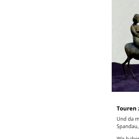
Touren 
Und da ma
Spandau,
Wir habe