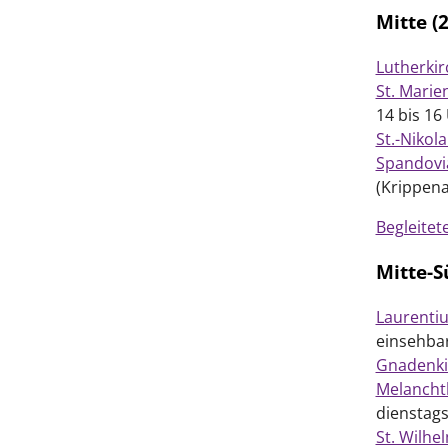
Mitte (
Lutherkir
St. Marie
14 bis 16
St.-Nikola
Spandovia
(Krippena
Begleitet
Mitte-S
Laurentiu
einsehba
Gnadenki
Melancht
dienstags
St. Wilhe