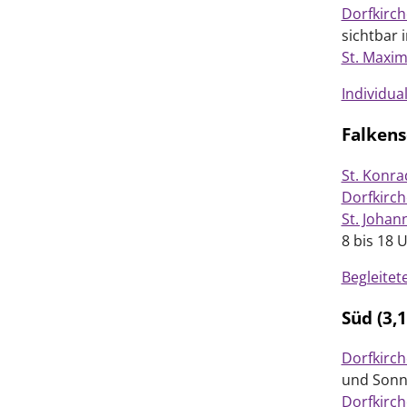
Dorfkirch
sichtbar 
St. Maxim
Individua
Falkens
St. Konr
Dorfkirch
St. Johan
8 bis 18 
Begleitet
Süd (3,
Dorfkirch
und Sonnt
Dorfkirc