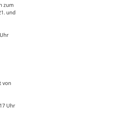
en zum
21. und
 Uhr
t von
 17 Uhr