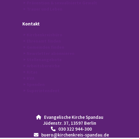
Prävention & sexualisierte Gewalt
Trauer und Leben
Kontakt
Kirchenkreisbüro
Ehrenamt finden
Gemeinden finden
Newsletter abonnieren
Stellenangebote
Arbeitsbereiche
Kitas
KVA
Spenden
Superintendent
Evangelische Kirche Spandau

Jüdenstr. 37, 13597 Berlin
030 322 944-300

buero@kirchenkreis-spandau.de
