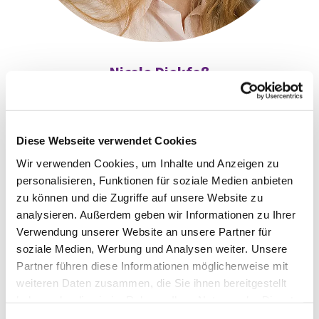
Nicole Diekfoß
Abteilungsleiterin
030 322 944-420

diekfoss@kirchenkreis-spandau.de

Diese Webseite verwendet Cookies
Wir verwenden Cookies, um Inhalte und Anzeigen zu
personalisieren, Funktionen für soziale Medien anbieten
zu können und die Zugriffe auf unsere Website zu
analysieren. Außerdem geben wir Informationen zu Ihrer
Verwendung unserer Website an unsere Partner für
soziale Medien, Werbung und Analysen weiter. Unsere
Partner führen diese Informationen möglicherweise mit
weiteren Daten zusammen, die Sie ihnen bereitgestellt
haben oder die sie im Rahmen Ihrer Nutzung der Dienste
gesammelt haben.