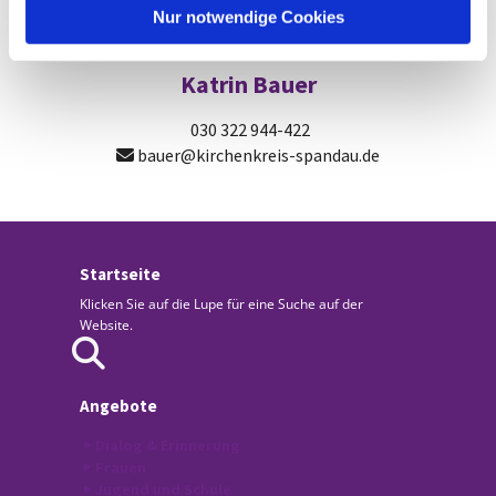
l
Nur notwendige Cookies
Katrin Bauer
030 322 944-422
bauer@kirchenkreis-spandau.de

Startseite
Klicken Sie auf die Lupe für eine Suche auf der
Website.
Angebote
Dialog & Erinnerung
Frauen
Jugend und Schule