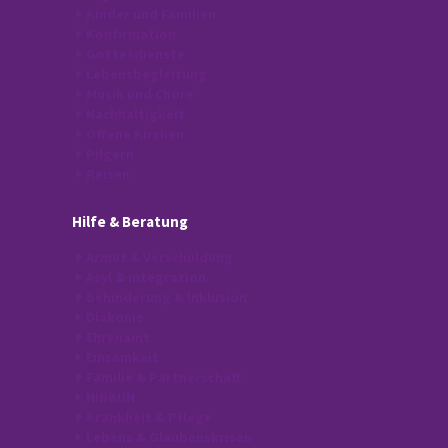
Kinder und Familien
Konfirmation
Gottesdienste
Lebensbegleitung
Musik und Chöre
Nachhaltigkeit
Offene Kirchen
Pilgern
Reisen
Hilfe
& Beratung
Armut & Verschuldung
Asyl & Integration
Behinderung & Inklusion
Diakonie
Ehrenamt
Einsamkeit
Familie & Partnerschaft
HINBUN
Krankheit & Pflege
Lebens & Glaubenskrisen