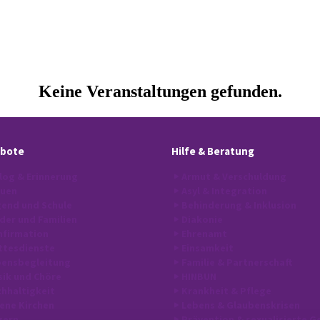
bote
Hilfe
& Beratung
log & Erinnerung
Armut & Verschuldung
auen
Asyl & Integration
end und Schule
Behinderung & Inklusion
der und Familien
Diakonie
firmation
Ehrenamt
ttesdienste
Einsamkeit
bensbegleitung
Familie & Partnerschaft
ik und Chöre
HINBUN
hhaltigkeit
Krankheit & Pflege
ene Kirchen
Lebens & Glaubenskrisen
gern
Prävention & sexualisierte G