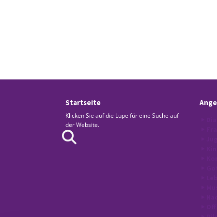
Startseite
Ange
Klicken Sie auf die Lupe für eine Suche auf
Dia
der Website.
Fr
Jug
Kin
Kon
Go
Le
Mus
Nac
Off
Pil