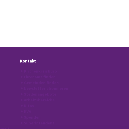
Kontakt
Kirchenkreisbüro
Ehrenamt finden
Gemeinden finden
Newsletter abonnieren
Stellenangebote
Arbeitsbereiche
Kitas
KVA
Spenden
Superintendent
ewalt