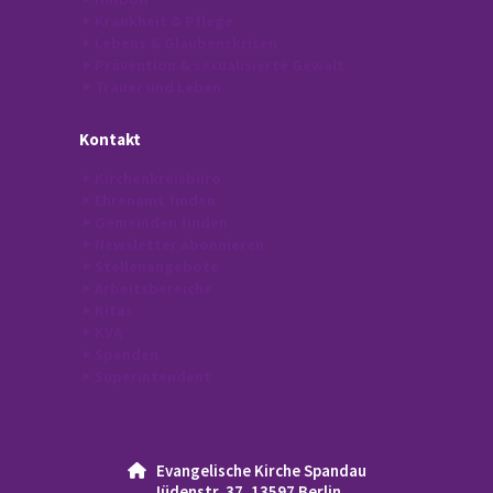
Krankheit & Pflege
Lebens & Glaubenskrisen
Prävention & sexualisierte Gewalt
Trauer und Leben
Kontakt
Kirchenkreisbüro
Ehrenamt finden
Gemeinden finden
Newsletter abonnieren
Stellenangebote
Arbeitsbereiche
Kitas
KVA
Spenden
Superintendent
Evangelische Kirche Spandau

Jüdenstr. 37, 13597 Berlin