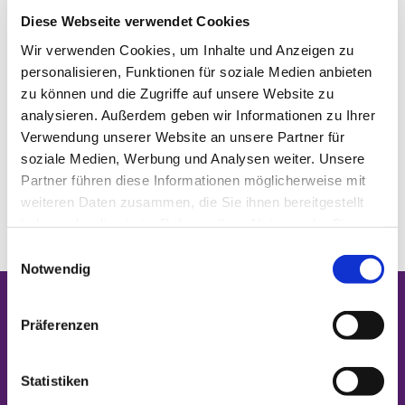
aufgerufene Adresse verwendet wird kommt es zu
Diese Webseite verwendet Cookies
einem sog. „Bad request“ (oder auch anderen
Wir verwenden Cookies, um Inhalte und Anzeigen zu
Fehlermeldungen). Also am besten den oben
personalisieren, Funktionen für soziale Medien anbieten
genannten Link „händisch“ als
zu können und die Zugriffe auf unsere Website zu
Lesezeichen/Favoriten abspeichern.
analysieren. Außerdem geben wir Informationen zu Ihrer
In vier Schritten zum KIDICAP.Postfach

Verwendung unserer Website an unsere Partner für
soziale Medien, Werbung und Analysen weiter. Unsere
Dienstvereinbarung digitales Mitarbeitenden-

Partner führen diese Informationen möglicherweise mit
Postfach (EKBO) inkl. Anleitung zur
weiteren Daten zusammen, die Sie ihnen bereitgestellt
Erstanmeldung KIDICAP.Postfach, Installation
haben oder die sie im Rahmen Ihrer Nutzung der Dienste
Authenticator App u.a.
gesammelt haben.
E
Notwendig
i
n
Startseite
w
Präferenzen
i
Klicken Sie auf die Lupe für eine Suche auf der
Website.
l
l
Statistiken
i