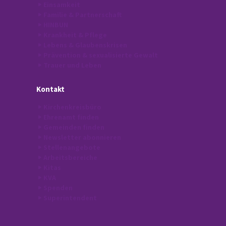
Einsamkeit
Familie & Partnerschaft
HINBUN
Krankheit & Pflege
Lebens & Glaubenskrisen
Prävention & sexualisierte Gewalt
Trauer und Leben
Kontakt
Kirchenkreisbüro
Ehrenamt finden
Gemeinden finden
Newsletter abonnieren
Stellenangebote
Arbeitsbereiche
Kitas
KVA
Spenden
Superintendent