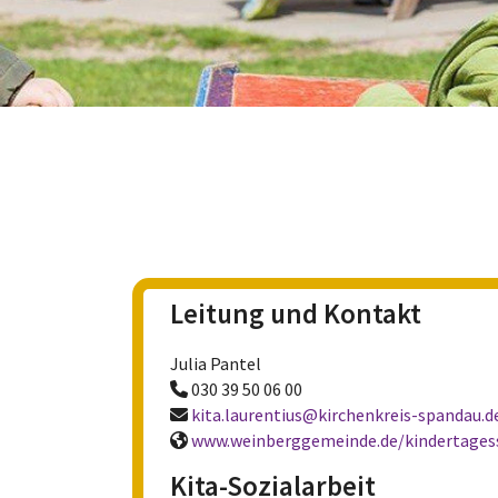
Leitung und Kontakt
Julia Pantel
030 39 50 06 00

kita.laurentius@kirchenkreis-spandau.d

www.weinberggemeinde.de/kindertages

Kita-Sozialarbeit