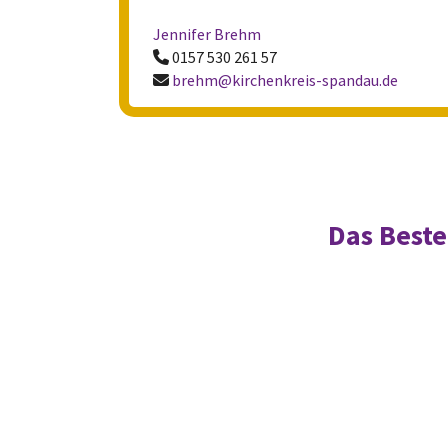
Jennifer Brehm
0157 530 261 57

brehm@kirchenkreis-spandau.de

Das Beste